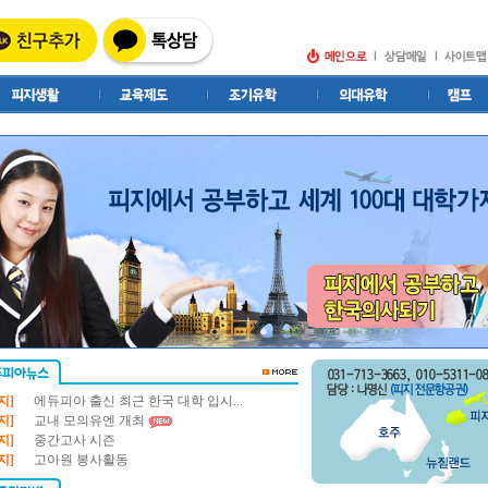
지]
에듀피아 출신 최근 한국 대학 입시...
지]
교내 모의유엔 개최
지]
중간고사 시즌
지]
고아원 봉사활동