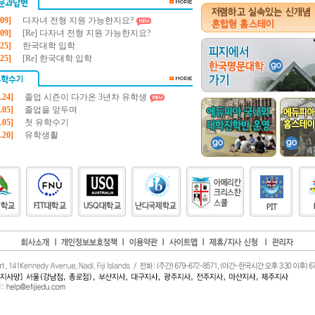
.09]
다자녀 전형 지원 가능한지요?
.09]
[Re] 다자녀 전형 지원 가능한지요?
.25]
한국대학 입학
.25]
[Re] 한국대학 입학
.24]
졸업 시즌이 다가온 3년차 유학생
.05]
졸업을 앞두며
.05]
첫 유학수기
.20]
유학생활