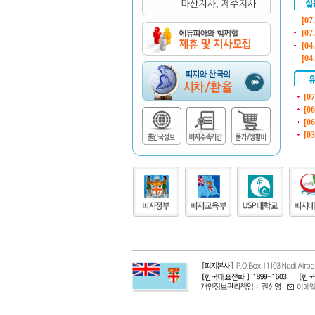
[07
[07
[04
[04
[07
[06
[06
[03